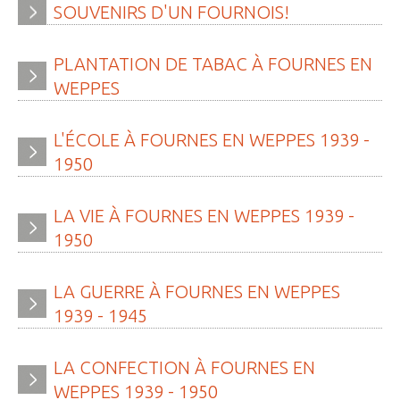
SOUVENIRS
D'UN
FOURNOIS!
» Réglementation communale
» Les Vitraux de l'Eglise
PLANTATION
DE
TABAC
À
FOURNES
EN
WEPPES
» Services municipaux
» C.C.A.S
L'ÉCOLE
À
FOURNES
EN
WEPPES
1939
-
» Métropole Européenne de Lille
1950
VIE PRATIQUE
LA
VIE
À
FOURNES
EN
WEPPES
1939
-
» Actualités
1950
» Agenda
LA
GUERRE
À
FOURNES
EN
WEPPES
» Aide à la famille
1939
-
1945
» Commerces et artisans
» Démarches administratives
LA
CONFECTION
À
FOURNES
EN
WEPPES
1939
-
1950
» Encombrants et déchets