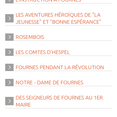
» APEL de l'Ecole Jeanne d'Arc
» Maison des jeunes
LES
AVENTURES
HÉROÏQUES
DE
"LA
JEUNESSE"
ET
"BONNE
ESPÉRANCE"
» Mode de garde
ASSOCIATIONS
ROSEMBOIS
» Culture et loisirs
LES
COMTES
D'HESPEL
» Cercle d’Echecs
» Club de reliure
FOURNES
PENDANT
LA
RÉVOLUTION
» La clé des chants
NOTRE
-
DAME
DE
FOURNES
» Jpeuxpasjaichorale
» WAP - Weppes Arts Plastiques
DES
SEIGNEURS
DE
FOURNES
AU
1ER
» Wepp' Harmonie
MAIRE
» Mémoire