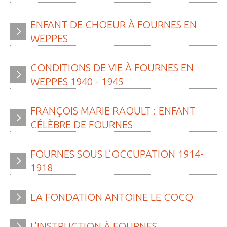
» Gîtes - Chambres d'hôtes
ENFANT
DE
CHOEUR
À
FOURNES
EN
WEPPES
» Numéros utiles
» Santé
CONDITIONS
DE
VIE
À
FOURNES
EN
» Transport
WEPPES
1940
-
1945
» Médiathèque
FRANÇOIS
MARIE
RAOULT
:
ENFANT
JEUNESSE
CÉLÈBRE
DE
FOURNES
» Centre de Loisirs
FOURNES
SOUS
L’OCCUPATION
1914-
» Ecoles
1918
» Ecole publique du Clos d’Hespel
» APE de l'Ecole du Clos
LA
FONDATION
ANTOINE
LE
COCQ
» Ecole privée Jeanne d’Arc
L'INSTRUCTION
À
FOURNES