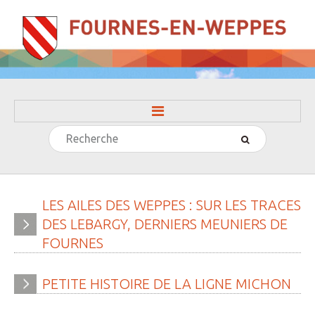
Rechercher
ACCUEIL
LA MAIRIE
» Evénements
LES
AILES
DES
WEPPES
:
SUR
LES
TRACES
DES
LEBARGY,
DERNIERS
MEUNIERS
DE
» Histoire
FOURNES
» Journal municipal
» Le conseil municipal
PETITE
HISTOIRE
DE
LA
LIGNE
MICHON
» Participation citoyenne