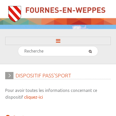
Rechercher
ACCUEIL
LA MAIRIE
» Evénements
DISPOSITIF
PASS'SPORT
» Histoire
Pour avoir toutes les informations concernant ce
» Journal municipal
dispositif
cliquez-ici
» Le conseil municipal
» Participation citoyenne