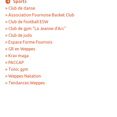
Sports
» Réglementation communale
» Club de danse
» Association Fournoise Basket Club
» Les Vitraux de l'Eglise
» Club de football ESW
» Services municipaux
» Club de gym "La Jeanne d'Arc"
» Club de judo
» C.C.A.S
» Espace Forme Fournois
» Métropole Européenne de Lille
» GR en Weppes
» Krav maga
VIE PRATIQUE
» PACCAP
» Actualités
» Tonic gym
» Weppes Natation
» Agenda
» Tendances Weppes
» Aide à la famille
» Commerces et artisans
» Démarches administratives
» Encombrants et déchets