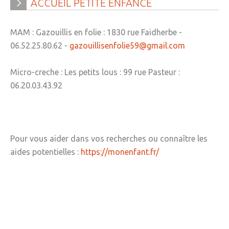
ACCUEIL
PETITE
ENFANCE
» Réglementation communale
» Les Vitraux de l'Eglise
MAM : Gazouillis en folie : 1830 rue Faidherbe -
06.52.25.80.62 -
gazouillisenfolie59@gmail.com
» Services municipaux
» C.C.A.S
Micro-creche : Les petits lous : 99 rue Pasteur :
06.20.03.43.92
» Métropole Européenne de Lille
VIE PRATIQUE
» Actualités
Pour vous aider dans vos recherches ou connaître les
» Agenda
aides potentielles :
https://monenfant.fr/
» Aide à la famille
» Commerces et artisans
» Démarches administratives
» Encombrants et déchets