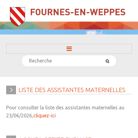
Rechercher
ACCUEIL
LA MAIRIE
» Evénements
LISTE
DES
ASSISTANTES
MATERNELLES
» Histoire
Pour consulter la liste des assistantes maternelles au
» Journal municipal
23/06/2026,
cliquez-ici
» Le conseil municipal
» Participation citoyenne