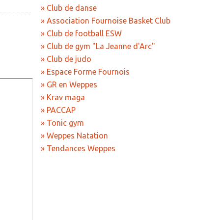
» Club de danse
eliure
» Association Fournoise Basket Club
s chants
ion Fournoise
» Club de football ESW
b
» Club de gym "La Jeanne d'Arc"
jaichorale
» Club de judo
rc
danse
eppes Arts
» Espace Forme Fournois
football ESW
e France
» GR en Weppes
armonie
gym "La Jeanne
» Krav maga
» PACCAP
» Tonic gym
judo
» Weppes Natation
orme Fournois
» Tendances Weppes
eppes
ga