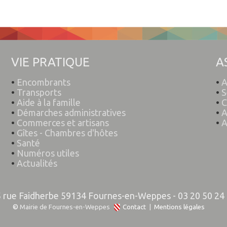
VIE PRATIQUE
A
•
Encombrants
•
A
•
Transports
•
S
•
Aide à la famille
•
C
•
Démarches administratives
•
A
•
Commerces et artisans
•
A
•
Gîtes - Chambres d'hôtes
•
Santé
•
Numéros utiles
•
Actualités
 rue Faidherbe 59134 Fournes-en-Weppes - 03 20 50 24
©
Mairie de Fournes-en-Weppes
Contact
|
Mentions légales