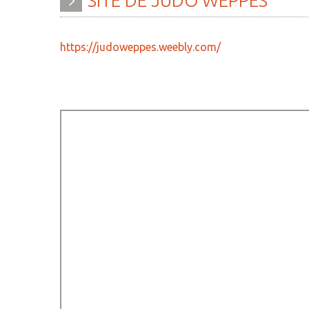
SITE
DE
JUDO
WEPPES
» Histoire
» Agenda
» Journal municipal
» Aide à la famille
https://judoweppes.weebly.com/
» Le conseil municipal
» Commerces et ar
» Participation citoyenne
» Démarches
administratives
» Réglementation
communale
» Encombrants et 
» Les Vitraux de l'Eglise
» Gîtes - Chambres
» Services municipaux
» Numéros utiles
» C.C.A.S
» Santé
» Métropole Européenne de
» Transport
Lille
» Médiathèque