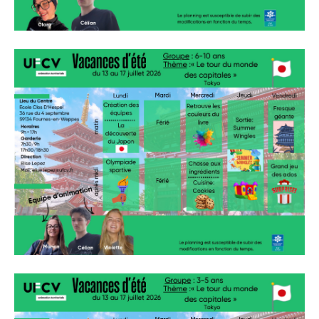
» Gîtes - Chambres d'hôtes
» Numéros utiles
» Santé
» Transport
» Médiathèque
JEUNESSE
» Centre de Loisirs
» Ecoles
» Ecole publique du Clos d’Hespel
» APE de l'Ecole du Clos
» Ecole privée Jeanne d’Arc