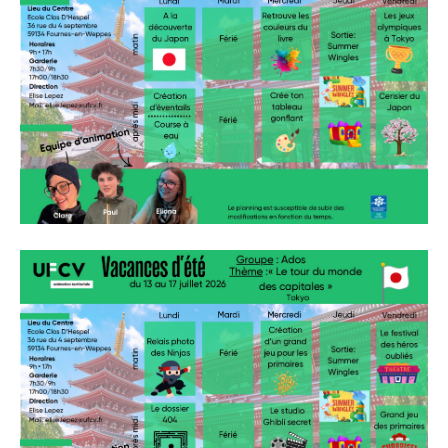
» APEL de l'Ecole Jeanne d'Arc
» Maison des jeunes
» Mode de garde
ASSOCIATIONS
» Culture et loisirs
» Cercle d’Echecs
» Club de reliure
» La clé des chants
» Jpeuxpasjaichorale
» WAP - Weppes Arts Plastiques
» Wepp' Harmonie
» Mémoire