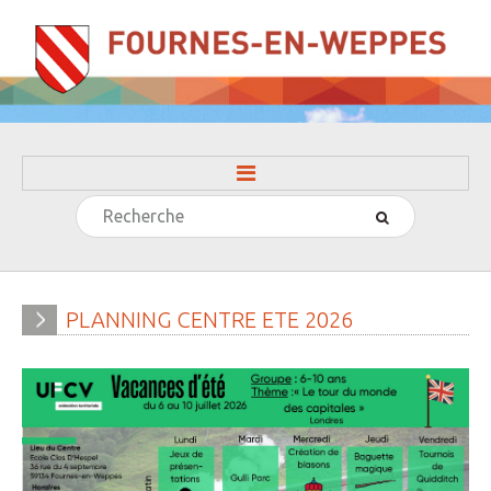
Rechercher
ACCUEIL
LA MAIRIE
» Evénements
PLANNING
CENTRE
ETE
2026
» Histoire
» Journal municipal
» Le conseil municipal
» Participation citoyenne