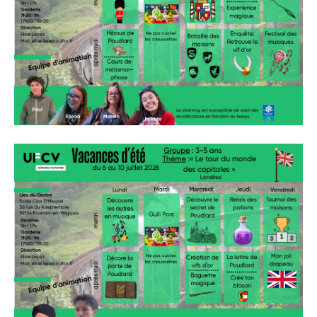
» Réglementation communale
» Les Vitraux de l'Eglise
» Services municipaux
» C.C.A.S
» Métropole Européenne de Lille
VIE PRATIQUE
» Actualités
» Agenda
» Aide à la famille
» Commerces et artisans
» Démarches administratives
» Encombrants et déchets