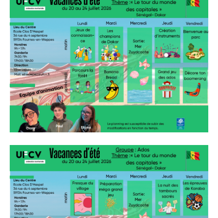
» Tendances Weppes
» Service à domicile
» ADMR
» SEWEP
» Autres associations
» ESA
» Scouts de France
CONTACT