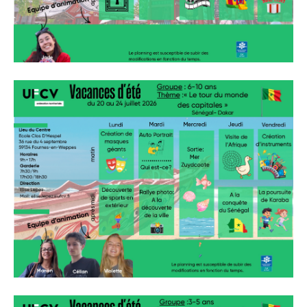
» Sports
» Association Fournoise Basket Club
» Club de danse
» Club de football ESW
» Club de gym "La Jeanne d'Arc"
» Club de judo
» Espace Forme Fournois
» GR en Weppes
» Krav maga
» PACCAP
» Tonic gym
» Weppes natation