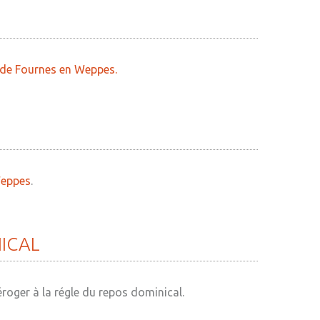
e de Fournes en Weppes.
Weppes
.
ICAL
oger à la régle du repos dominical.