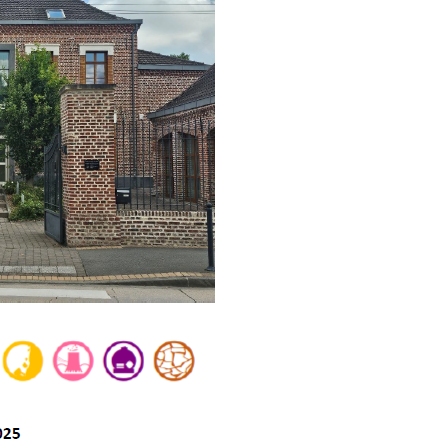
» Tonic gy
» Weppes n
» Tendanc