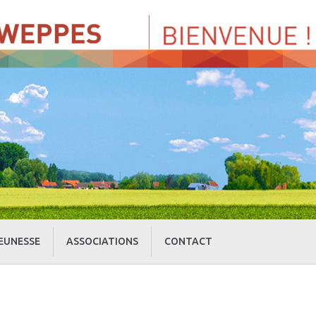
EUNESSE
ASSOCIATIONS
CONTACT
» Centre de Loisirs
» Culture et loisirs
» Cercle d