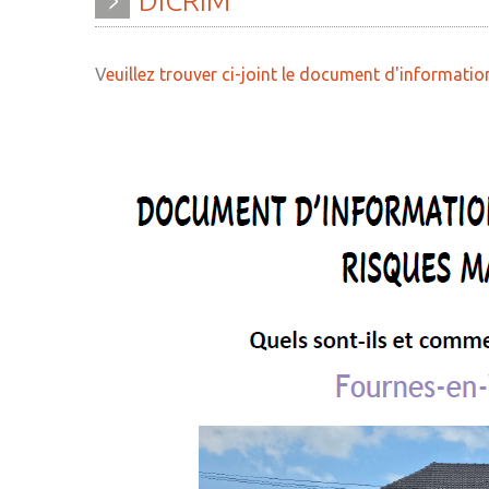
DICRIM
» Histoire
» Agenda
» Journal municipal
» Aide à la famille
V
euillez trouver ci-joint le document d'informat
» Le conseil municipal
» Commerces et ar
» Participation citoyenne
» Démarches
administratives
» Réglementation
communale
» Encombrants et 
» Les Vitraux de l'Eglise
» Gîtes - Chambres
» Services municipaux
» Numéros utiles
» C.C.A.S
» Santé
» Métropole Européenne de
» Transport
Lille
» Médiathèque