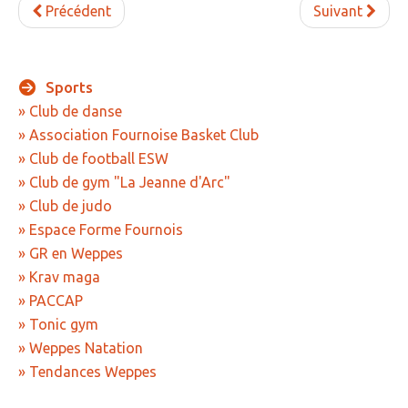
Précédent
Suivant
» Réglementation communale
» Les Vitraux de l'Eglise
Sports
» Services municipaux
» Club de danse
» C.C.A.S
» Association Fournoise Basket Club
» Club de football ESW
» Métropole Européenne de Lille
» Club de gym "La Jeanne d'Arc"
VIE PRATIQUE
» Club de judo
» Espace Forme Fournois
» Actualités
» GR en Weppes
» Agenda
» Krav maga
» PACCAP
» Aide à la famille
» Tonic gym
» Commerces et artisans
» Weppes Natation
» Démarches administratives
» Tendances Weppes
» Encombrants et déchets