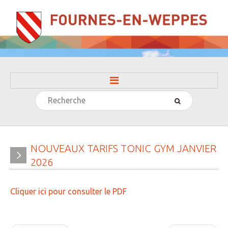
Rechercher
ACCUEIL
LA MAIRIE
» Evénements
NOUVEAUX
TARIFS
TONIC
GYM
JANVIER
2026
» Histoire
» Journal municipal
Cliquer ici pour consulter le PDF
» Le conseil municipal
» Participation citoyenne