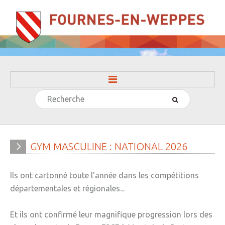
Rechercher
ACCUEIL
LA MAIRIE
» Evénements
GYM
MASCULINE
:
NATIONAL
2026
» Histoire
Ils ont cartonné toute l'année dans les compétitions
» Journal municipal
départementales et régionales...
» Le conseil municipal
Et ils ont confirmé leur magnifique progression lors des
» Participation citoyenne