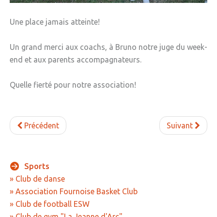
» Gîtes - Chambres d'hôtes
Une place jamais atteinte!
» Numéros utiles
Un grand merci aux coachs, à Bruno notre juge du week-
» Santé
end et aux parents accompagnateurs.
» Transport
Quelle fierté pour notre association!
» Médiathèque
JEUNESSE
Précédent
Suivant
» Centre de Loisirs
» Ecoles
Sports
» Ecole publique du Clos d’Hespel
» Club de danse
» APE de l'Ecole du Clos
» Association Fournoise Basket Club
» Ecole privée Jeanne d’Arc
» Club de football ESW
» Club de gym "La Jeanne d'Arc"