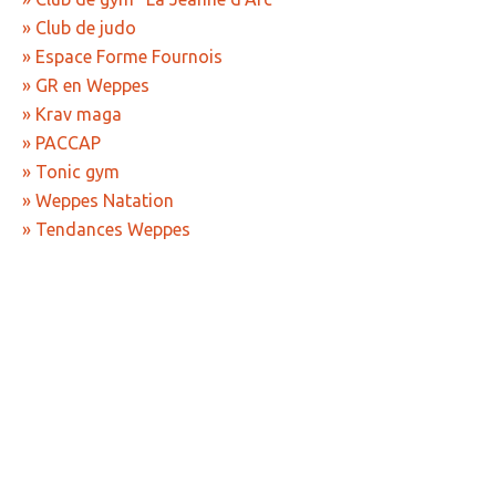
» APEL de l'Ecole Jeanne d'Arc
» Club de judo
» Maison des jeunes
» Espace Forme Fournois
» GR en Weppes
» Mode de garde
» Krav maga
ASSOCIATIONS
» PACCAP
» Tonic gym
» Culture et loisirs
» Weppes Natation
» Cercle d’Echecs
» Tendances Weppes
» Club de reliure
» La clé des chants
» Jpeuxpasjaichorale
» WAP - Weppes Arts Plastiques
» Wepp' Harmonie
» Mémoire