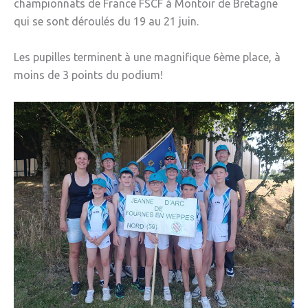
championnats de France FSCF à Montoir de Bretagne
» Réglementation communale
qui se sont déroulés du 19 au 21 juin.
» Les Vitraux de l'Eglise
Les pupilles terminent à une magnifique 6ème place, à
» Services municipaux
moins de 3 points du podium!
» C.C.A.S
» Métropole Européenne de Lille
VIE PRATIQUE
» Actualités
» Agenda
» Aide à la famille
» Commerces et artisans
» Démarches administratives
» Encombrants et déchets