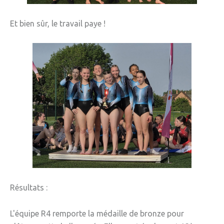
» Gîtes - Chambres d'hôtes
Et bien sûr, le travail paye !
» Numéros utiles
» Santé
» Transport
» Médiathèque
JEUNESSE
» Centre de Loisirs
» Ecoles
» Ecole publique du Clos d’Hespel
Résultats :
» APE de l'Ecole du Clos
» Ecole privée Jeanne d’Arc
L'équipe R4 remporte la médaille de bronze pour