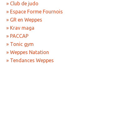
» Club de judo
» Sports
» Espace Forme Fournois
» Association Fournoise Basket Club
» GR en Weppes
» Krav maga
» Club de danse
» PACCAP
» Club de football ESW
» Tonic gym
» Weppes Natation
» Club de gym "La Jeanne d'Arc"
» Tendances Weppes
» Club de judo
» Espace Forme Fournois
» GR en Weppes
» Krav maga
» PACCAP
» Tonic gym
» Weppes natation