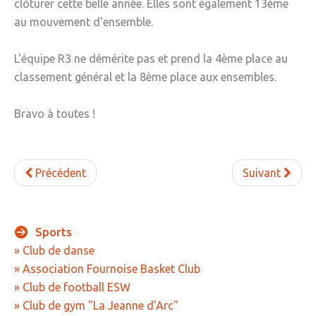
clôturer cette belle année. Elles sont également 13ème
» APEL de l'Ecole Jeanne d'Arc
au mouvement d'ensemble.
» Maison des jeunes
L'équipe R3 ne démérite pas et prend la 4ème place au
» Mode de garde
classement général et la 8ème place aux ensembles.
ASSOCIATIONS
Bravo à toutes !
» Culture et loisirs
» Cercle d’Echecs
» Club de reliure
Précédent
Suivant
» La clé des chants
» Jpeuxpasjaichorale
Sports
» Club de danse
» WAP - Weppes Arts Plastiques
» Association Fournoise Basket Club
» Wepp' Harmonie
» Club de football ESW
» Club de gym "La Jeanne d'Arc"
» Mémoire