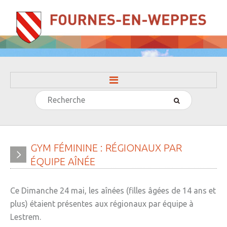
Rechercher
ACCUEIL
LA MAIRIE
» Evénements
GYM
FÉMININE
:
RÉGIONAUX
PAR
ÉQUIPE
AÎNÉE
» Histoire
» Journal municipal
Ce Dimanche 24 mai, les aînées (filles âgées de 14 ans et
» Le conseil municipal
plus) étaient présentes aux régionaux par équipe à
Lestrem.
» Participation citoyenne