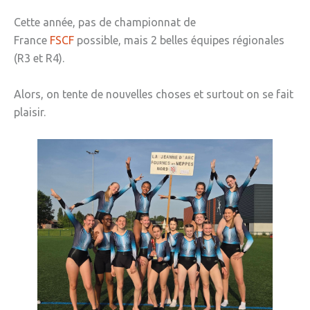
» Réglementation communale
Cette année, pas de championnat de
France
FSCF
possible, mais 2 belles équipes régionales
» Les Vitraux de l'Eglise
(R3 et R4).
» Services municipaux
Alors, on tente de nouvelles choses et surtout on se fait
» C.C.A.S
plaisir.
» Métropole Européenne de Lille
VIE PRATIQUE
» Actualités
» Agenda
» Aide à la famille
» Commerces et artisans
» Démarches administratives
» Encombrants et déchets