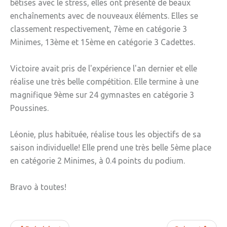
bêtises avec le stress, elles ont présenté de beaux
enchaînements avec de nouveaux éléments. Elles se
» Gîtes - Chambres d'hôtes
classement respectivement, 7ème en catégorie 3
» Numéros utiles
Minimes, 13ème et 15ème en catégorie 3 Cadettes.
» Santé
Victoire avait pris de l'expérience l'an dernier et elle
» Transport
réalise une très belle compétition. Elle termine à une
magnifique 9ème sur 24 gymnastes en catégorie 3
» Médiathèque
Poussines.
JEUNESSE
Léonie, plus habituée, réalise tous les objectifs de sa
» Centre de Loisirs
saison individuelle! Elle prend une très belle 5ème place
» Ecoles
en catégorie 2 Minimes, à 0.4 points du podium.
» Ecole publique du Clos d’Hespel
Bravo à toutes!
» APE de l'Ecole du Clos
» Ecole privée Jeanne d’Arc