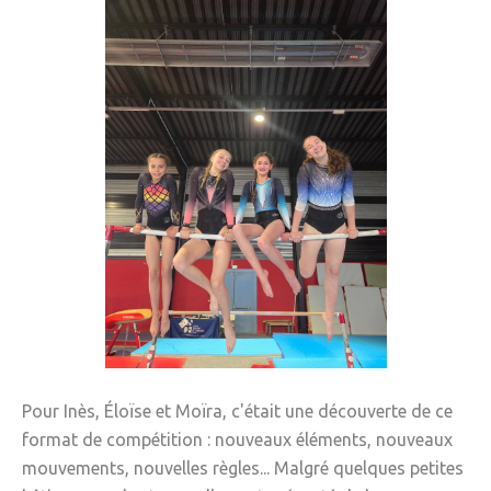
» Réglementation communale
» Les Vitraux de l'Eglise
» Services municipaux
» C.C.A.S
» Métropole Européenne de Lille
VIE PRATIQUE
» Actualités
» Agenda
» Aide à la famille
» Commerces et artisans
Pour Inès, Éloïse et Moïra, c'était une découverte de ce
format de compétition : nouveaux éléments, nouveaux
» Démarches administratives
mouvements, nouvelles règles... Malgré quelques petites
» Encombrants et déchets