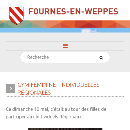
Rechercher
ACCUEIL
LA MAIRIE
» Evénements
GYM
FÉMININE
:
INDIVIDUELLES
RÉGIONALES
» Histoire
» Journal municipal
Ce dimanche 10 mai, c'était au tour des filles de
» Le conseil municipal
participer aux Individuels Régionaux.
» Participation citoyenne