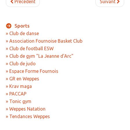
Précédent
Suivant
» APEL de l'Ecole Jeanne d'Arc
» Maison des jeunes
» Mode de garde
Sports
» Club de danse
ASSOCIATIONS
» Association Fournoise Basket Club
» Club de football ESW
» Culture et loisirs
» Club de gym "La Jeanne d'Arc"
» Cercle d’Echecs
» Club de judo
» Club de reliure
» Espace Forme Fournois
» GR en Weppes
» La clé des chants
» Krav maga
» Jpeuxpasjaichorale
» PACCAP
» Tonic gym
» WAP - Weppes Arts Plastiques
» Weppes Natation
» Wepp' Harmonie
» Tendances Weppes
» Mémoire