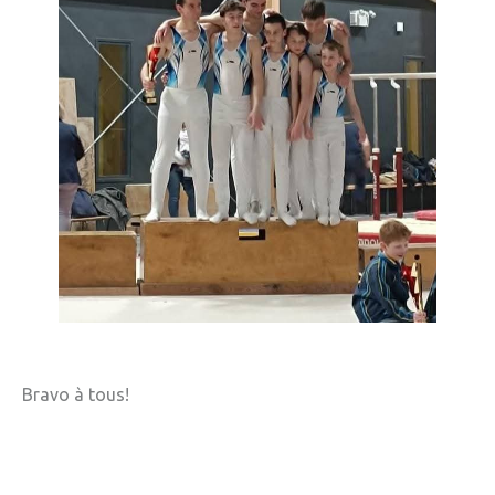
» Sports
» Association Fournoise Basket Club
» Club de danse
» Club de football ESW
» Club de gym "La Jeanne d'Arc"
» Club de judo
» Espace Forme Fournois
» GR en Weppes
» Krav maga
Bravo à tous!
» PACCAP
» Tonic gym
» Weppes natation