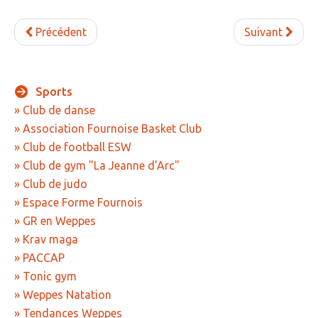
» Tendances Weppes
Précédent
Suivant
» Service à domicile
» ADMR
Sports
» SEWEP
» Club de danse
» Association Fournoise Basket Club
» Autres associations
» Club de football ESW
» ESA
» Club de gym "La Jeanne d'Arc"
» Club de judo
» Scouts de France
» Espace Forme Fournois
CONTACT
» GR en Weppes
» Krav maga
» PACCAP
» Tonic gym
» Weppes Natation
» Tendances Weppes