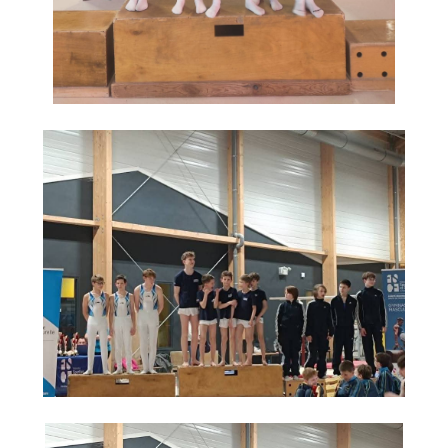
» Gîtes - Chambres d'hôtes
» Numéros utiles
» Santé
» Transport
» Médiathèque
JEUNESSE
» Centre de Loisirs
» Ecoles
» Ecole publique du Clos d’Hespel
» APE de l'Ecole du Clos
» Ecole privée Jeanne d’Arc