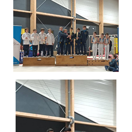
» APEL de l'Ecole Jeanne d'Arc
» Maison des jeunes
» Mode de garde
ASSOCIATIONS
» Culture et loisirs
» Cercle d’Echecs
» Club de reliure
» La clé des chants
» Jpeuxpasjaichorale
» WAP - Weppes Arts Plastiques
» Wepp' Harmonie
» Mémoire