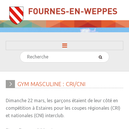
Rechercher
ACCUEIL
LA MAIRIE
» Evénements
GYM
MASCULINE
:
CRI/CNI
» Histoire
Dimanche 22 mars, les garçons étaient de leur côté en
» Journal municipal
compétition à Estaires pour les coupes régionales (CRI)
» Le conseil municipal
et nationales (CNI) interclub.
» Participation citoyenne