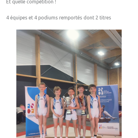
Et quelle compétition !
» Réglementation communale
4 équipes et 4 podiums remportés dont 2 titres
» Les Vitraux de l'Eglise
» Services municipaux
» C.C.A.S
» Métropole Européenne de Lille
VIE PRATIQUE
» Actualités
» Agenda
» Aide à la famille
» Commerces et artisans
» Démarches administratives
» Encombrants et déchets