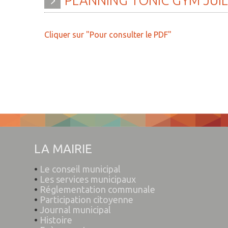
PLANNING
TONIC
GYM
JUI
» Histoire
» Agenda
» Journal municipal
» Aide à la famille
Cliquer sur "Pour consulter le PDF"
» Le conseil municipal
» Commerces et ar
» Participation citoyenne
» Démarches
administratives
» Réglementation
communale
» Encombrants et 
» Les Vitraux de l'Eglise
» Gîtes - Chambres
» Services municipaux
» Numéros utiles
LA MAIRIE
» C.C.A.S
» Santé
•
Le conseil municipal
» Métropole Européenne de
» Transport
•
Les services municipaux
•
Réglementation communale
Lille
» Médiathèque
•
Participation citoyenne
•
Journal municipal
•
Histoire