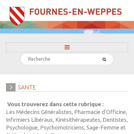
Rechercher
ACCUEIL
LA MAIRIE
» Evénements
SANTE
» Histoire
Vous trouverez dans cette rubrique :
» Journal municipal
Les Médecins Généralistes, Pharmacie d'Officine,
» Le conseil municipal
Infirmiers Libéraux, Kinésithérapeutes, Dentistes,
Psychologue, Psychomotriciens, Sage-Femme et
» Participation citoyenne