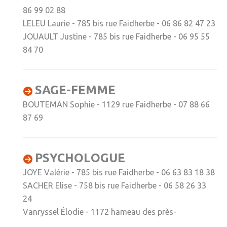
86 99 02 88
» Sports
LELEU Laurie - 785 bis rue Faidherbe - 06 86 82 47 23
» Association Fournoise Basket Club
JOUAULT Justine - 785 bis rue Faidherbe - 06 95 55
84 70
» Club de danse
» Club de football ESW
SAGE-FEMME
» Club de gym "La Jeanne d'Arc"
BOUTEMAN Sophie - 1129 rue Faidherbe - 07 88 66
» Club de judo
87 69
» Espace Forme Fournois
» GR en Weppes
PSYCHOLOGUE
» Krav maga
JOYE Valérie - 785 bis rue Faidherbe - 06 63 83 18 38
» PACCAP
SACHER Elise - 758 bis rue Faidherbe - 06 58 26 33
24
» Tonic gym
Vanryssel Élodie - 1172 hameau des près-
» Weppes natation