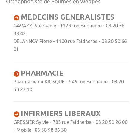
Orthophoniste de Fournes en Weppes
» Réglementation communale
MEDECINS GENERALISTES
» Les Vitraux de l'Eglise
GAVAZZI Stéphanie - 1129 rue Faidherbe - 03 20 58
» Services municipaux
38 42
» C.C.A.S
DELANNOY Pierre - 1100 rue Faidherbe - 03 20 50 66
01
» Métropole Européenne de Lille
VIE PRATIQUE
PHARMACIE
» Actualités
Pharmacie du KIOSQUE - 946 rue Faidherbe - 03 20
» Agenda
50 23 10
» Aide à la famille
» Commerces et artisans
INFIRMIERS LIBERAUX
GRESSIER Sylvie - 785 rue Faidherbe - 03 20 50 26 00
» Démarches administratives
- Mobile : 06 58 98 86 30
» Encombrants et déchets