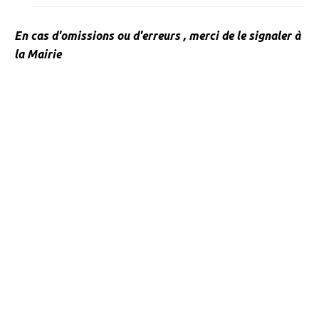
» Tendances Weppes
En cas d'omissions ou d'erreurs , merci de le signaler à
» Service à domicile
la Mairie
» ADMR
» SEWEP
» Autres associations
» ESA
» Scouts de France
CONTACT