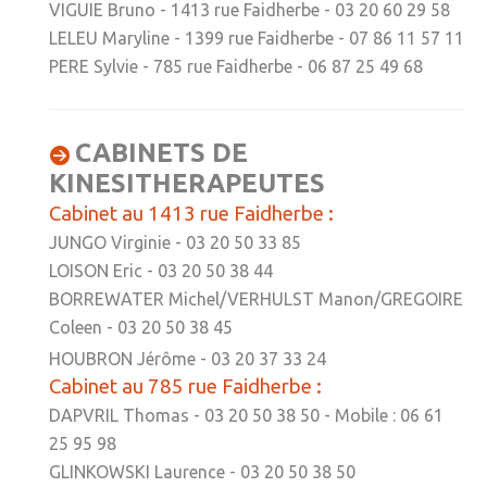
VIGUIE Bruno - 1413 rue Faidherbe - 03 20 60 29 58
LELEU Maryline - 1399 rue Faidherbe - 07 86 11 57 11
» Gîtes - Chambres d'hôtes
PERE Sylvie - 785 rue Faidherbe - 06 87 25 49 68
» Numéros utiles
» Santé
CABINETS DE
» Transport
KINESITHERAPEUTES
» Médiathèque
Cabinet au 1413 rue Faidherbe :
JUNGO Virginie - 03 20 50 33 85
JEUNESSE
LOISON Eric - 03 20 50 38 44
» Centre de Loisirs
BORREWATER Michel/VERHULST Manon/GREGOIRE
Coleen - 03 20 50 38 45
» Ecoles
HOUBRON Jérôme - 03 20 37 33 24
» Ecole publique du Clos d’Hespel
Cabinet au 785 rue Faidherbe :
DAPVRIL Thomas - 03 20 50 38 50 - Mobile : 06 61
» APE de l'Ecole du Clos
25 95 98
» Ecole privée Jeanne d’Arc
GLINKOWSKI Laurence - 03 20 50 38 50