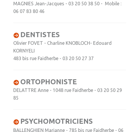
» APEL de l'Ecole Jeanne d'Arc
MAGNIES Jean-Jacques - 03 20 50 38 50 - Mobile :
06 07 83 80 46
» Maison des jeunes
» Mode de garde
DENTISTES
ASSOCIATIONS
Olivier FOVET - Charline KNOBLOCH- Edouard
» Culture et loisirs
KORNYELI
483 bis rue Faidherbe - 03 20 50 27 37
» Cercle d’Echecs
» Club de reliure
ORTOPHONISTE
» La clé des chants
DELATTRE Anne - 1048 rue Faidherbe - 03 20 50 29
» Jpeuxpasjaichorale
85
» WAP - Weppes Arts Plastiques
» Wepp' Harmonie
PSYCHOMOTRICIENS
» Mémoire
BALLENGHIEN Marianne - 785 bis rue Faidherbe - 06