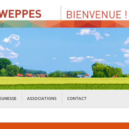
EUNESSE
ASSOCIATIONS
CONTACT
» Centre de Loisirs
» Culture et loisirs
» Cercle d