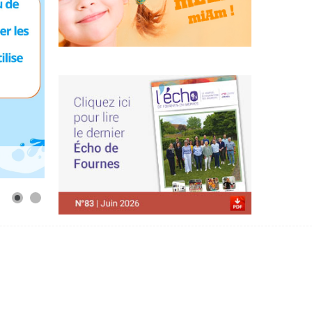
m
atation
es Weppes