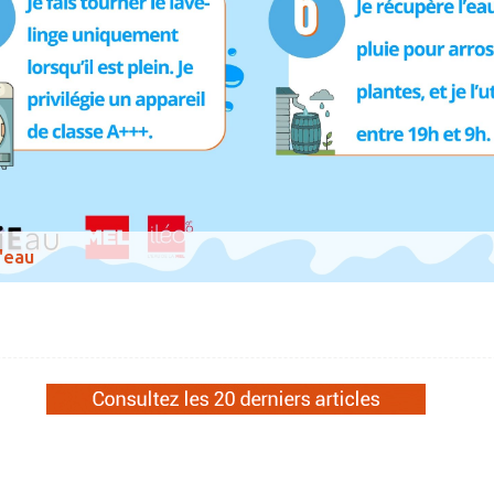
» Tonic gy
» Weppes n
» Tendanc
'eau