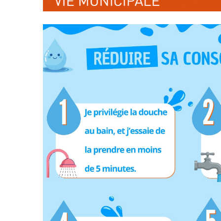
» Histoire
» Agenda
» Journal municipal
» Aide à la famille
» Le conseil municipal
» Commerces et ar
» Participation citoyenne
» Démarches
administratives
» Réglementation
communale
» Encombrants et 
» Les Vitraux de l'Eglise
» Gîtes - Chambres
» Services municipaux
» Numéros utiles
» C.C.A.S
» Santé
» Métropole Européenne de
» Transport
Lille
» Médiathèque